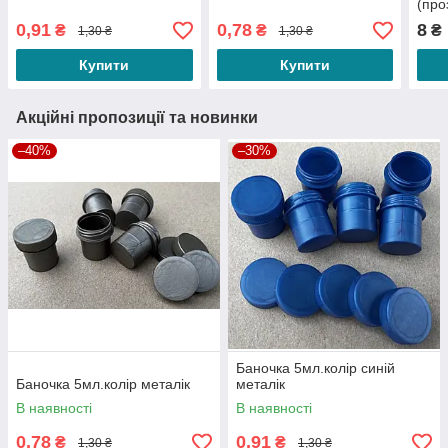
(про
0,91
0,78
8
₴
₴
₴
1,30 ₴
1,30 ₴
Купити
Купити
Акційні пропозиції та новинки
–40%
–30%
Баночка 5мл.колір синій
Баночка 5мл.колір металік
металік
В наявності
В наявності
0,78
0,91
₴
₴
1,30 ₴
1,30 ₴