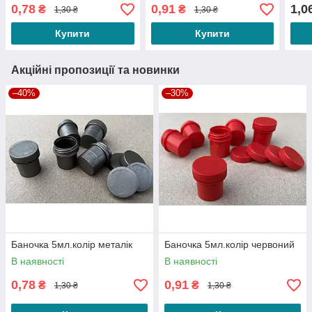
0,78
0,91
1,0
₴
₴
1,30 ₴
1,30 ₴
Купити
Купити
Акційні пропозиції та новинки
–40%
–30%
Баночка 5мл.колір металік
Баночка 5мл.колір червоний
В наявності
В наявності
0,78
0,91
₴
₴
1,30 ₴
1,30 ₴