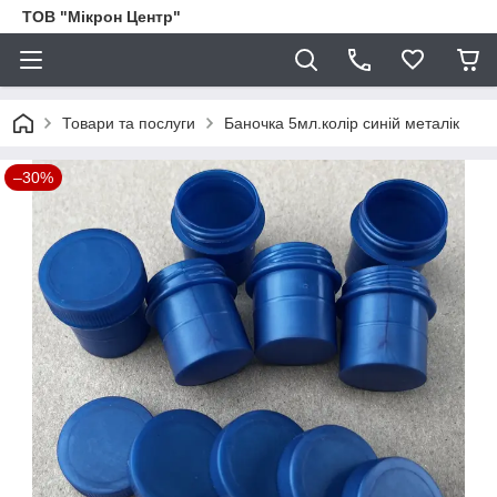
ТОВ "Мікрон Центр"
Товари та послуги
Баночка 5мл.колір синій металік
–30%